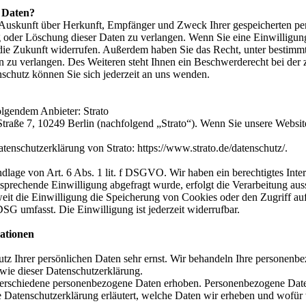
r Daten?
ch Auskunft über Herkunft, Empfänger und Zweck Ihrer gespeicherten p
 oder Löschung dieser Daten zu verlangen. Wenn Sie eine Einwilligung 
r die Zukunft widerrufen. Außerdem haben Sie das Recht, unter besti
 zu verlangen. Des Weiteren steht Ihnen ein Beschwerderecht bei der 
chutz können Sie sich jederzeit an uns wenden.
olgendem Anbieter: Strato
Straße 7, 10249 Berlin (nachfolgend „Strato“). Wenn Sie unsere Website
enschutzerklärung von Strato: https://www.strato.de/datenschutz/.
lage von Art. 6 Abs. 1 lit. f DSGVO. Wir haben ein berechtigtes Inter
tsprechende Einwilligung abgefragt wurde, erfolgt die Verarbeitung aus
t die Einwilligung die Speicherung von Cookies oder den Zugriff auf
G umfasst. Die Einwilligung ist jederzeit widerrufbar.
mationen
utz Ihrer persönlichen Daten sehr ernst. Wir behandeln Ihre personenb
owie dieser Datenschutzerklärung.
erschiedene personenbezogene Daten erhoben. Personenbezogene Daten
e Datenschutzerklärung erläutert, welche Daten wir erheben und wofür w