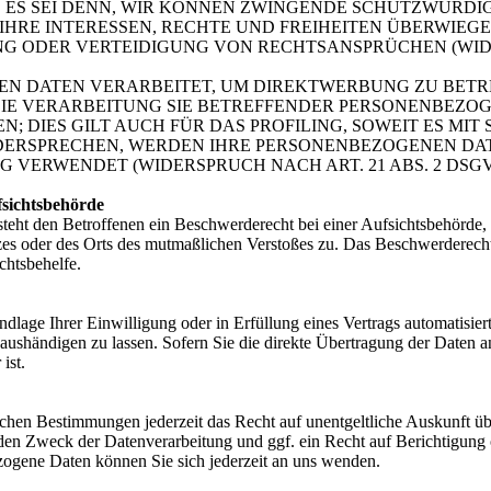
 ES SEI DENN, WIR KÖNNEN ZWINGENDE SCHUTZWÜRDI
IHRE INTERESSEN, RECHTE UND FREIHEITEN ÜBERWIEG
 ODER VERTEIDIGUNG VON RECHTSANSPRÜCHEN (WIDER
 DATEN VERARBEITET, UM DIREKTWERBUNG ZU BETREI
DIE VERARBEITUNG SIE BETREFFENDER PERSONENBEZO
; DIES GILT AUCH FÜR DAS PROFILING, SOWEIT ES MI
IDERSPRECHEN, WERDEN IHRE PERSONENBEZOGENEN DA
VERWENDET (WIDERSPRUCH NACH ART. 21 ABS. 2 DSGV
fsichtsbehörde
ht den Betroffenen ein Beschwerderecht bei einer Aufsichtsbehörde, i
tzes oder des Orts des mutmaßlichen Verstoßes zu. Das Beschwerderech
chtsbehelfe.
dlage Ihrer Einwilligung oder in Erfüllung eines Vertrags automatisiert 
ushändigen zu lassen. Sofern Sie die direkte Übertragung der Daten a
ist.
chen Bestimmungen jederzeit das Recht auf unentgeltliche Auskunft ü
en Zweck der Datenverarbeitung und ggf. ein Recht auf Berichtigung 
gene Daten können Sie sich jederzeit an uns wenden.