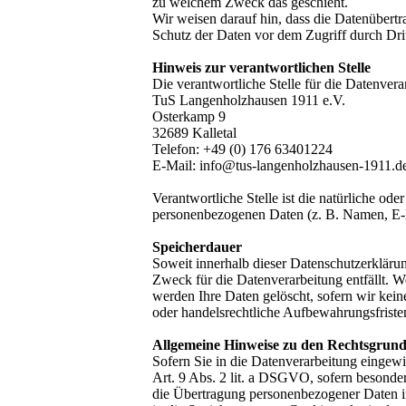
zu welchem Zweck das geschieht.
Wir weisen darauf hin, dass die Datenübertr
Schutz der Daten vor dem Zugriff durch Dritt
Hinweis zur verantwortlichen Stelle
Die verantwortliche Stelle für die Datenverar
TuS Langenholzhausen 1911 e.V.
Osterkamp 9
32689 Kalletal
Telefon: +49 (0) 176 63401224
E-Mail: info@tus-langenholzhausen-1911.d
Verantwortliche Stelle ist die natürliche od
personenbezogenen Daten (z. B. Namen, E-M
Speicherdauer
Soweit innerhalb dieser Datenschutzerklärun
Zweck für die Datenverarbeitung entfällt. 
werden Ihre Daten gelöscht, sofern wir kein
oder handelsrechtliche Aufbewahrungsfristen
Allgemeine Hinweise zu den Rechtsgrund
Sofern Sie in die Datenverarbeitung eingew
Art. 9 Abs. 2 lit. a DSGVO, sofern besonde
die Übertragung personenbezogener Daten in