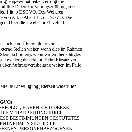
ng) eingewilligt haben, erfolgt die
nd Ihre Daten zur Vertragserfüllung oder
Abs. 1 lit. b DSGVO. Des Weiteren
age von Art. 6 Abs. 1 lit. c DSGVO. Die
en. Über die jeweils im Einzelfall
se auch eine Übermittlung von
externe Stellen weiter, wenn dies im Rahmen
n Steuerbehörden), wenn wir ein berechtigtes
Datenweitergabe erlaubt. Beim Einsatz von
über Auftragsverarbeitung weiter. Im Falle
rteilte Einwilligung jederzeit widerrufen.
DSGVO)
ERFOLGT, HABEN SIE JEDERZEIT
 DIE VERARBEITUNG IHRER
DIESE BESTIMMUNGEN GESTÜTZTES
 ENTNEHMEN SIE DIESER
OFFENEN PERSONENBEZOGENEN