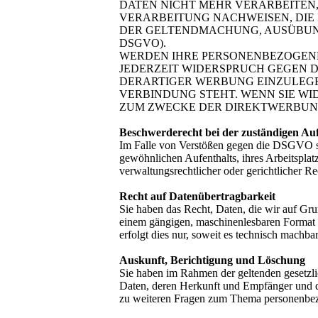
DATEN NICHT MEHR VERARBEITEN,
VERARBEITUNG NACHWEISEN, DIE 
DER GELTENDMACHUNG, AUSÜBUNG
DSGVO).
WERDEN IHRE PERSONENBEZOGENEN
JEDERZEIT WIDERSPRUCH GEGEN 
DERARTIGER WERBUNG EINZULEGEN
VERBINDUNG STEHT. WENN SIE W
ZUM ZWECKE DER DIREKTWERBUNG 
Beschwerderecht bei der zuständigen Au
Im Falle von Verstößen gegen die DSGVO ste
gewöhnlichen Aufenthalts, ihres Arbeitspla
verwaltungsrechtlicher oder gerichtlicher Re
Recht auf Datenübertragbarkeit
Sie haben das Recht, Daten, die wir auf Grun
einem gängigen, maschinenlesbaren Format a
erfolgt dies nur, soweit es technisch machbar 
Auskunft, Berichtigung und Löschung
Sie haben im Rahmen der geltenden gesetzli
Daten, deren Herkunft und Empfänger und d
zu weiteren Fragen zum Thema personenbezo