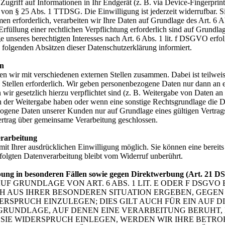
ugriff auf Informationen in Ihr Endgerät (z. B. via Device-Fingerprinti
von § 25 Abs. 1 TTDSG. Die Einwilligung ist jederzeit widerrufbar. Si
n erforderlich, verarbeiten wir Ihre Daten auf Grundlage des Art. 6 
 Erfüllung einer rechtlichen Verpflichtung erforderlich sind auf Grundl
 unseres berechtigten Interesses nach Art. 6 Abs. 1 lit. f DSGVO erfolg
 folgenden Absätzen dieser Datenschutzerklärung informiert.
en
en wir mit verschiedenen externen Stellen zusammen. Dabei ist teilwei
Stellen erforderlich. Wir geben personenbezogene Daten nur dann an 
nn wir gesetzlich hierzu verpflichtet sind (z. B. Weitergabe von Daten a
an der Weitergabe haben oder wenn eine sonstige Rechtsgrundlage die 
ogene Daten unserer Kunden nur auf Grundlage eines gültigen Vertrags 
ertrag über gemeinsame Verarbeitung geschlossen.
erarbeitung
t Ihrer ausdrücklichen Einwilligung möglich. Sie können eine bereits e
folgten Datenverarbeitung bleibt vom Widerruf unberührt.
bung in besonderen Fällen sowie gegen Direktwerbung (Art. 21 
 GRUNDLAGE VON ART. 6 ABS. 1 LIT. E ODER F DSGVO 
CH AUS IHRER BESONDEREN SITUATION ERGEBEN, GEGEN
SPRUCH EINZULEGEN; DIES GILT AUCH FÜR EIN AUF 
TSGRUNDLAGE, AUF DENEN EINE VERARBEITUNG BERUHT,
IE WIDERSPRUCH EINLEGEN, WERDEN WIR IHRE BETR