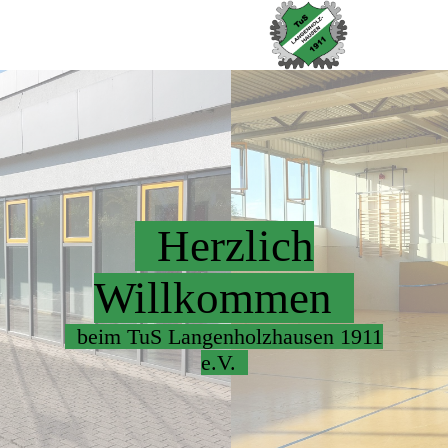
Herzlich
Willkommen
beim TuS Langenholzhausen 1911
e.V.